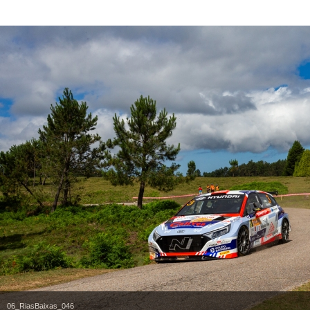
06_RiasBaixas_046