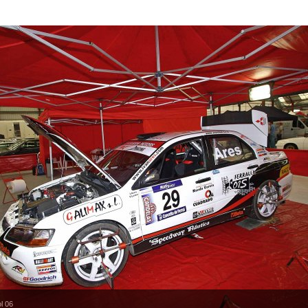
ol 06