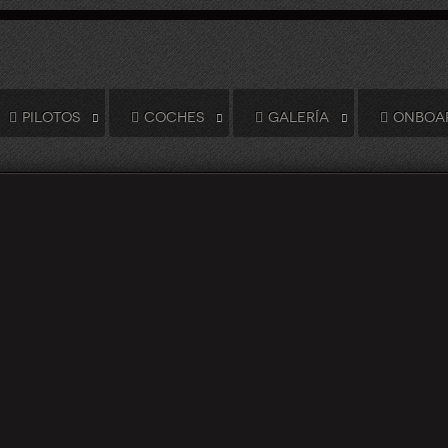
PILOTOS
COCHES
GALERÍA
ONBOA
 muy complicado para Iván 