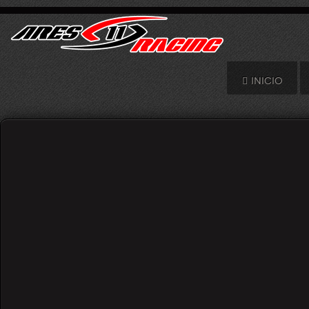
INICIO
Un Rally Islas Canarias
Categoría:
Noticias
Escrito por
Ares Racing
Visto: 1724